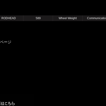
RODHEAD
589
Wheel Weight
Communicatio
ページ