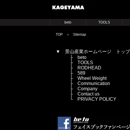
beto
TOOLS
TOP
＞ Sitemap
▼
景山産業ホームページ トップ
├
beto
├
TOOLS
├
RODHEAD
├
589
├
Wheel Weight
├
Communication
├
Company
├
Contact us
└
PRIVACY POLICY